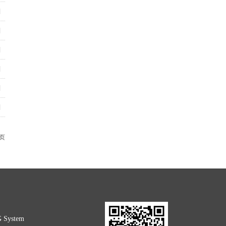
 ]
 ]
 ]
 ]
 ]
 ]
 页
G System